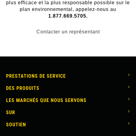
plus efficace et la plus responsable possible sur le
plan environnemental, appelez-nous au
1.877.669.5705.
Contacter un représentant
MAIN
PRESTATIONS DE SERVICE
NAVIGATION
DES PRODUITS
LES MARCHÉS QUE NOUS SERVONS
SUR
SOUTIEN