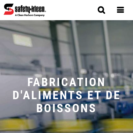
Skip
to
main
content
MAIN
NAVIGATION
FABRICATION
D'ALIMENTS ET DE
BOISSONS