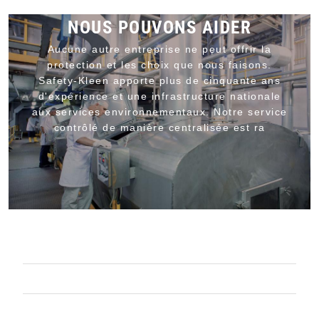
NOUS POUVONS AIDER
Aucune autre entreprise ne peut offrir la
protection et les choix que nous faisons.
Safety-Kleen apporte plus de cinquante ans
d'expérience et une infrastructure nationale
aux services environnementaux. Notre service
contrôlé de manière centralisée est ra
GESTION COMPLÈTE DE L'HUILE
MACHINE À LAVER LES PIÈCES
SERVICES DE DÉCHETS