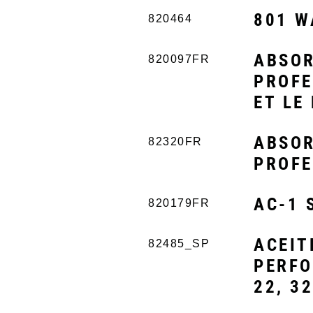
801 W
820464
ABSOR
820097FR
PROFE
ET LE
ABSOR
82320FR
PROFE
AC-1 
820179FR
ACEIT
82485_SP
PERFO
22, 32