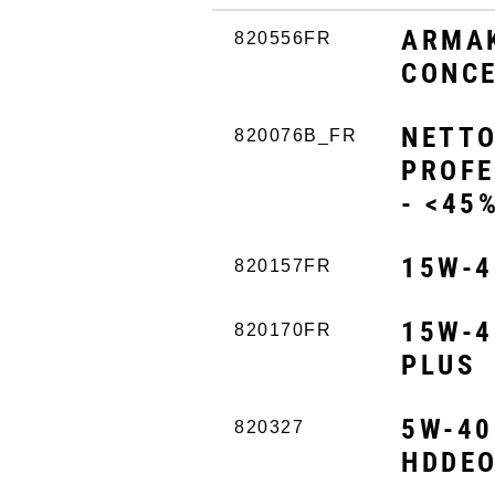
ARMAK
820556FR
CONC
NETTO
820076B_FR
PROFE
- <45
15W-4
820157FR
15W-4
820170FR
PLUS
5W-40
820327
HDDE