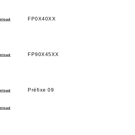
FP0X40XX
nload
FP90X45XX
nload
Préfixe 09
nload
nload