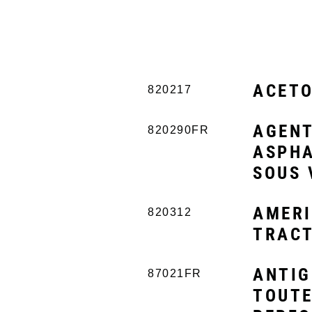
ACET
820217
AGENT
820290FR
ASPHA
SOUS 
AMERI
820312
TRACT
ANTIG
87021FR
TOUTE