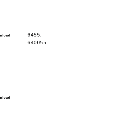
6455,
nload
640055
nload