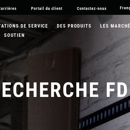
Skip
Fran
Carrières
Portail du client
Contactez-nous
to
main
content
TATIONS DE SERVICE
DES PRODUITS
LES MARCHÉ
SOUTIEN
RECHERCHE FD