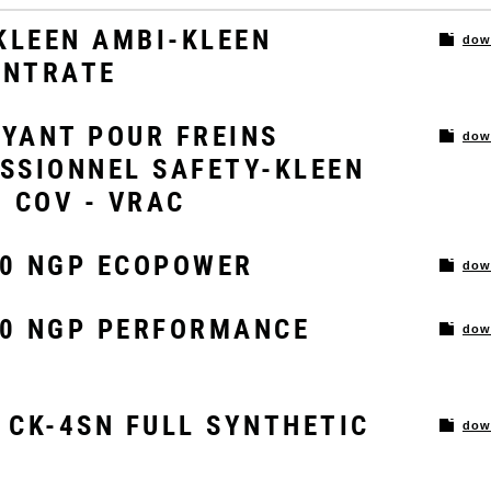
LEEN AMBI-KLEEN
dow
ENTRATE
YANT POUR FREINS
dow
SSIONNEL SAFETY-KLEEN
% COV - VRAC
0 NGP ECOPOWER
dow
0 NGP PERFORMANCE
dow
 CK-4SN FULL SYNTHETIC
dow
O