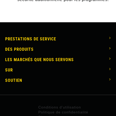
MAIN
PRESTATIONS DE SERVICE
NAVIGATION
DES PRODUITS
LES MARCHÉS QUE NOUS SERVONS
SUR
SOUTIEN
FOOTER
Conditions d'utilisation
Politique de confidentialité