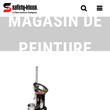
Skip
to
MAGASIN DE
main
content
MAIN
NAVIGATION
PEINTURE