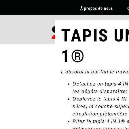
SECONDARY
À propos de nous
NAVIGATION
-
FRENCH
PRES
TAPIS U
SUR
1®
L'absorbant qui fait le trava
Détachez un tapis 4 IN
les dégâts disparaître
Déployez le tapis 4 IN
sûres; la couche supéri
circulation piétonnière
Pliez le tapis 4 IN 1® 
détecter les fuites et