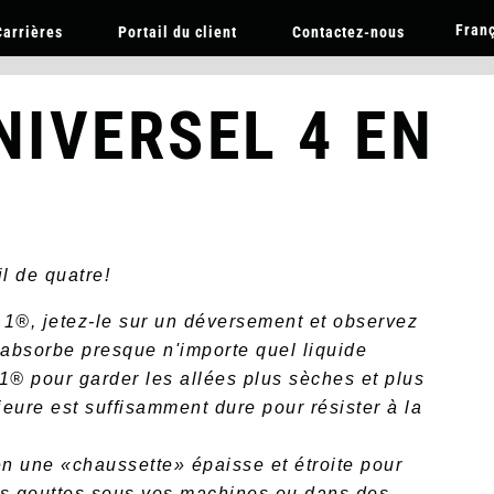
Skip
Fran
Carrières
Portail du client
Contactez-nous
to
main
TAPIS
content
TATIONS DE SERVICE
DES PRODUITS
LES MARCHÉ
NIVERSEL 4 EN
SOUTIEN
il de quatre!
 1®, jetez-le sur un déversement et observez
; absorbe presque n'importe quel liquide
 1® pour garder les allées plus sèches et plus
eure est suffisamment dure pour résister à la
en une «chaussette» épaisse et étroite pour
 les gouttes sous vos machines ou dans des